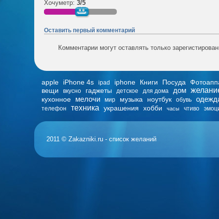
Хочуметр:
3/5
Оставить первый комментарий
Комментарии могут оставлять только зарегистирова
apple
iPhone 4s
iphone
Книги
Посуда
Фотоапп
ipad
дом
желани
вещи
гаджеты
вкусно
детское
для дома
мелочи
одежд
кухонное
музыка
ноутбук
мир
обувь
техника
украшения
хобби
телефон
чтиво
эмоц
часы
2011 © Zakazniki.ru - список желаний