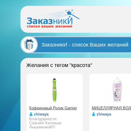
ЗаказникИ - список Ваших желаний
Желания с тегом "красота"
Кофеиновый Ролик Garnier
МИЦЕЛЛЯРНАЯ ВОД
zhiwaya
zhiwaya
Благодарности:
Спасибо Катеньке
Лышниковой!!!