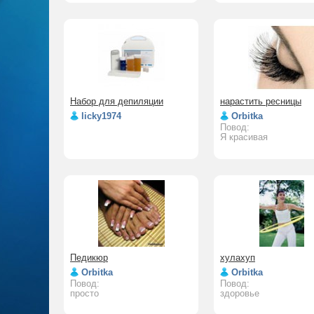
Набор для депиляции
нарастить ресницы
licky1974
Orbitka
Повод:
Я красивая
Педикюр
хулахуп
Orbitka
Orbitka
Повод:
Повод:
просто
здоровье