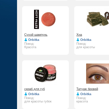
Сухой шампунь
Хна
Orbitka
Orbitka
Повод:
Повод:
Красота
для красоты
скраб для губ
Татуаж бровей
Orbitka
Orbitka
Повод:
Повод:
для красоты губок
красота