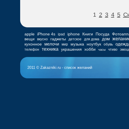
1
2
3
4
5
С
apple
iPhone 4s
iphone
Книги
Посуда
Фотоапп
ipad
дом
желани
вещи
гаджеты
вкусно
детское
для дома
мелочи
одежд
кухонное
музыка
ноутбук
мир
обувь
техника
украшения
хобби
телефон
чтиво
эмоц
часы
2011 © Zakazniki.ru - список желаний