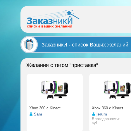
ЗаказникИ - список Ваших желаний
Желания с тегом "приставка"
Xbox 360 c Kinect
Xbox 360 c Kinect
Sam
jerum
Благодарности:
бу!