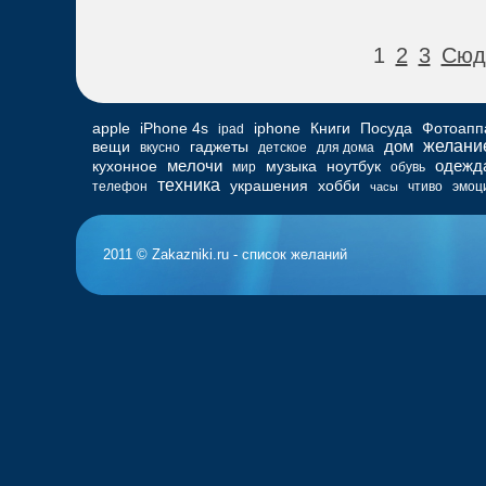
1
2
3
Сюд
apple
iPhone 4s
iphone
Книги
Посуда
Фотоапп
ipad
дом
желани
вещи
гаджеты
вкусно
детское
для дома
мелочи
одежд
кухонное
музыка
ноутбук
мир
обувь
техника
украшения
хобби
телефон
чтиво
эмоц
часы
2011 © Zakazniki.ru - список желаний