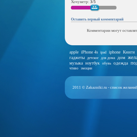
Хочуметр:
3/5
Оставить первый комментарий
Комментарии могут оставлят
apple
iPhone 4s
iphone
Книги
ipad
жел
дом
гаджеты
детское
для дома
по
одежда
музыка
ноутбук
обувь
чтиво
эмоции
2011 © Zakazniki.ru - список желани