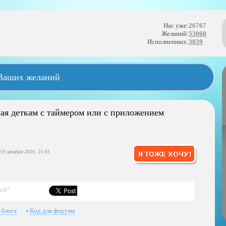
Нас уже:
26767
Желаний:
53060
Исполненных:
3039
 Ваших желаний
ная деткам с таймером или с приложением
19 декабря 2016, 21:43
ся?
 блога
Код для форума