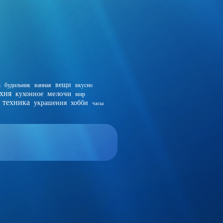
а
вещи
будильник
ванная
вкусно
хня
мелочи
кухонное
мир
техника
украшения
хобби
часы