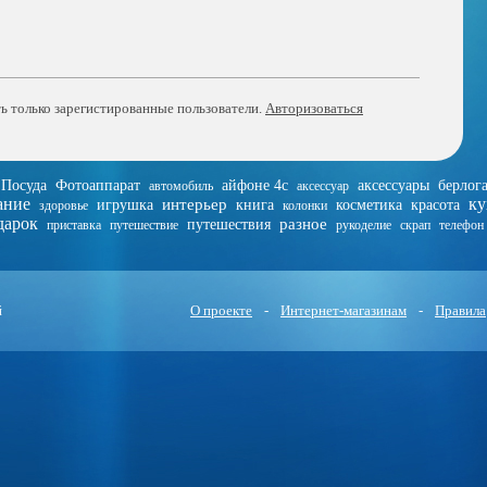
ь только зарегистированные пользователи.
Авторизоваться
Посуда
Фотоаппарат
айфоне 4с
аксессуары
берлог
автомобиль
аксессуар
ание
ку
интерьер
игрушка
книга
косметика
красота
здоровье
колонки
дарок
разное
путешествия
приставка
путешествие
рукоделие
скрап
телефон
й
О проекте
-
Интернет-магазинам
-
Правила