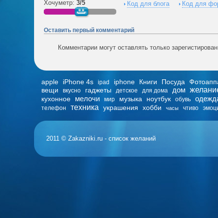
Хочуметр:
3/5
Код для блога
Код для фо
Оставить первый комментарий
Комментарии могут оставлять только зарегистирова
apple
iPhone 4s
iphone
Книги
Посуда
Фотоапп
ipad
дом
желани
вещи
гаджеты
вкусно
детское
для дома
мелочи
одежд
кухонное
музыка
ноутбук
мир
обувь
техника
украшения
хобби
телефон
чтиво
эмоц
часы
2011 © Zakazniki.ru - список желаний