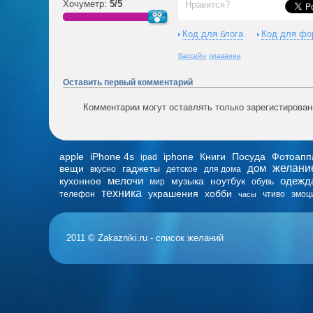
Хочуметр:
5/5
Нравится?
Код для блога
Код для фо
бассейн
плавание
Оставить первый комментарий
Комментарии могут оставлять только зарегистирова
apple
iPhone 4s
iphone
Книги
Посуда
Фотоапп
ipad
дом
желани
вещи
гаджеты
вкусно
детское
для дома
мелочи
одежд
кухонное
музыка
ноутбук
мир
обувь
техника
украшения
хобби
телефон
чтиво
эмоц
часы
2011 © Zakazniki.ru - список желаний