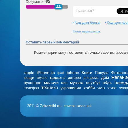
Хочуметр:
4/5
Нравится?
Код для блога
Код для фо
Книги
муми-тролли
Оставить первый комментарий
Комментарии могут оставлять только зарегистирова
apple
iPhone 4s
iphone
Книги
Посуда
Фотоапп
ipad
дом
желани
вещи
гаджеты
вкусно
детское
для дома
мелочи
одежд
кухонное
музыка
ноутбук
мир
обувь
техника
украшения
хобби
телефон
чтиво
эмоц
часы
2011 © Zakazniki.ru - список желаний