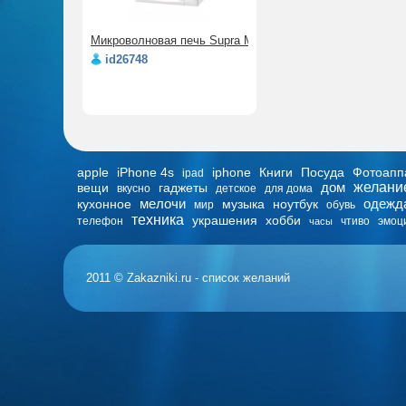
Микроволновая печь Supra MWS-1714
id26748
apple
iPhone 4s
iphone
Книги
Посуда
Фотоапп
ipad
дом
желани
вещи
гаджеты
вкусно
детское
для дома
мелочи
одежд
кухонное
музыка
ноутбук
мир
обувь
техника
украшения
хобби
телефон
чтиво
эмоц
часы
2011 © Zakazniki.ru - список желаний