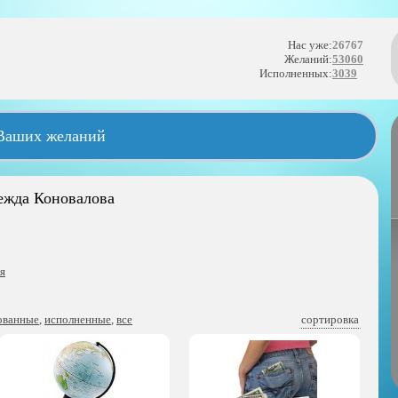
Нас уже:
26767
Желаний:
53060
Исполненных:
3039
 Ваших желаний
ежда Коновалова
я
ованные
,
исполненные
,
все
сортировка