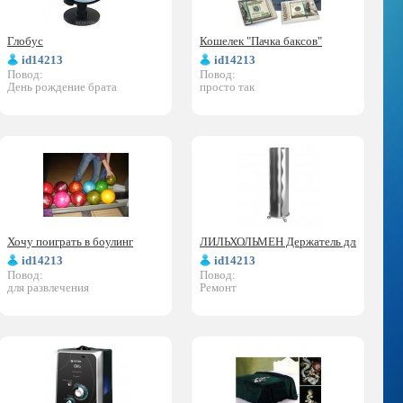
Глобус
Кошелек "Пачка баксов"
id14213
id14213
Повод:
Повод:
День рождение брата
просто так
Хочу поиграть в боулинг
ЛИЛЬХОЛЬМЕН Держатель для ватных 
id14213
id14213
Повод:
Повод:
для развлечения
Ремонт