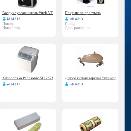
Воздухоувлажнитель Vitek VT-1761
Покрывало-простынь
id14213
id14213
Повод:
Повод:
Новый год
День рождения
Хлебопечка Panasonic SD-257WTS
Декоративная тарелка "три морских кон
id14213
id14213