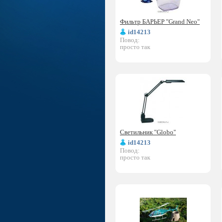
Фильтр БАРЬЕР "Grand Neo"
id14213
Повод:
просто так
Светильник "Globo"
id14213
Повод:
просто так