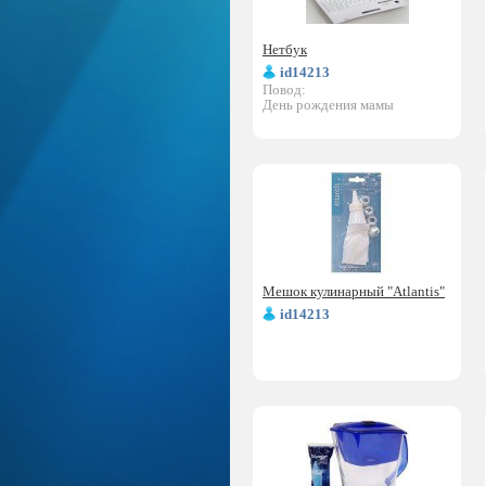
Нетбук
id14213
Повод:
День рождения мамы
Мешок кулинарный "Atlantis"
id14213