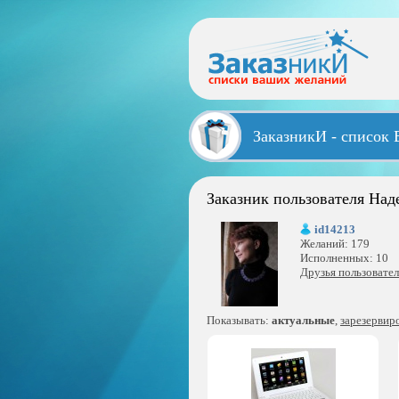
ЗаказникИ - список
Заказник пользователя Над
id14213
Желаний: 179
Исполненных: 10
Друзья пользовател
Показывать:
актуальные
,
зарезервир