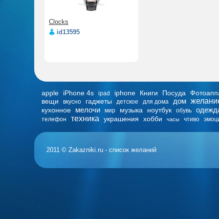
Clocks
id13595
apple
iPhone 4s
iphone
Книги
Посуда
Фотоапп
ipad
дом
желани
вещи
гаджеты
вкусно
детское
для дома
мелочи
одежд
кухонное
музыка
ноутбук
мир
обувь
техника
украшения
хобби
телефон
чтиво
эмоц
часы
2011 © Zakazniki.ru - список желаний