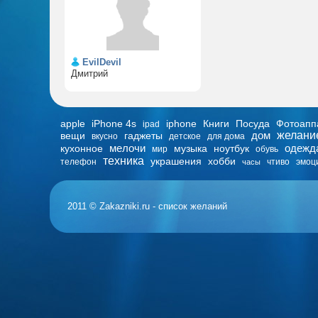
EvilDevil
Дмитрий
apple
iPhone 4s
iphone
Книги
Посуда
Фотоапп
ipad
дом
желани
вещи
гаджеты
вкусно
детское
для дома
мелочи
одежд
кухонное
музыка
ноутбук
мир
обувь
техника
украшения
хобби
телефон
чтиво
эмоц
часы
2011 © Zakazniki.ru - список желаний