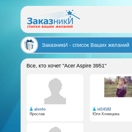
ЗаказникИ - список Ваших желаний
Все, кто хочет "Acer Aspire 3951"
alonlo
id14182
Ярослав
Юля Климцева