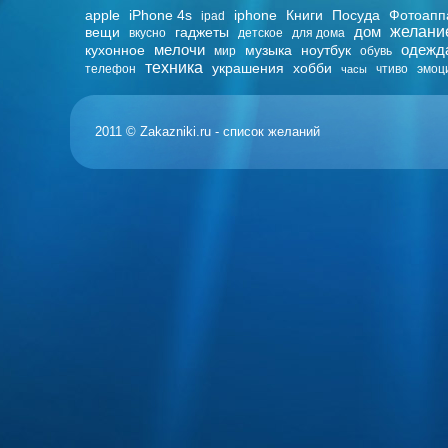
apple
iPhone 4s
iphone
Книги
Посуда
Фотоапп
ipad
дом
желани
вещи
гаджеты
вкусно
детское
для дома
мелочи
одежд
кухонное
музыка
ноутбук
мир
обувь
техника
украшения
хобби
телефон
чтиво
эмоц
часы
2011 © Zakazniki.ru - список желаний