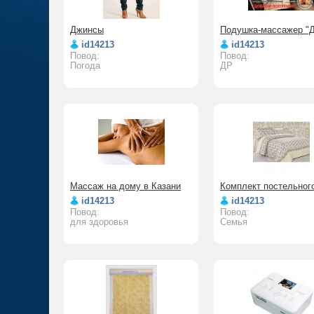
Джинсы
Подушка-массажер "Д
id14213
id14213
Повод:
Повод:
Погода
ДР
Массаж на дому в Казани
Комплект постельног
id14213
id14213
Повод:
Повод:
для здоровья
Семья