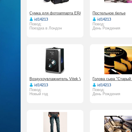
Сумка для фотоаппарта ERA PRO 020904
Постельное белье
id14213
id14213
Повод:
Повод:
Поездка в Лондон
День Рождения
Воздухоувлажнитель Vitek VT-1761
Голова сыра "Старый
id14213
id14213
Повод:
Повод:
Новый год
День Рождения