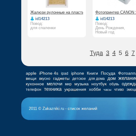
Жалюзи рулонные на пластиковые окна
Фотопринтер CANON
id14213
id14213
Повод:
Повод:
для спаленки
День Рождения,
Новый год
Туда
3
4
5
6
7
apple
iPhone 4s
iphone
Книги
Посуда
Фотоапп
ipad
дом
желани
вещи
гаджеты
вкусно
детское
для дома
мелочи
одежд
кухонное
музыка
ноутбук
мир
обувь
техника
украшения
хобби
телефон
чтиво
эмоц
часы
2011 © Zakazniki.ru - список желаний