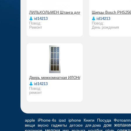
ЛИЛЬХОЛЬМЕН Штанга для шторы в ванную
Щипцы Bosch PHS25
id14213
id14213
Повод:
Повод:
Ремонт
День рождения
Дверь межкомнатная ИЛОНА
id14213
Повод:
ремонт
apple
iPhone 4s
iphone
Книги
Посуда
Фотоапп
ipad
дом
желани
вещи
гаджеты
вкусно
детское
для дома
мелочи
одежд
кухонное
музыка
ноутбук
мир
обувь