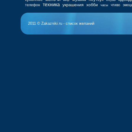
техника
украшения
хобби
телефон
чтиво
эмоц
часы
2011 © Zakazniki.ru - список желаний